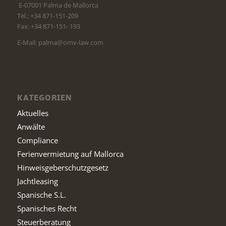
E-07001 Palma de Mallorca
Tel.: +34 871-151-209
Fax: +34 871-151- 193
E-Mail: palma@omv-law.com
KATEGORIEN
Aktuelles
Anwälte
Compliance
Ferienvermietung auf Mallorca
Hinweisgeberschutzgesetz
Jachtleasing
Spanische S.L.
Spanisches Recht
Steuerberatung