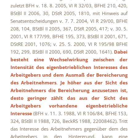
zuletzt BFH v. 18. 8. 2005, VI R 32/03, BFHE 210, 420,
BStBl II 2006, 30, DStR 2005, 1810, mit Hinweis auf
Senatsentscheidungen v. 7. 7. 2004, VI R 29/00, BFHE
208, 104, BStBl II 2005, 367, DStR 2005, 417; v. 30. 5.
2001, VI R 177/99, BFHE 195, 373, BStBl II 2001, 671,
DStRE 2001, 1076; v. 25. 5. 2000, VI R 195/98 BFHE
192, 299, BStBl II 2000, 690, DStR 2000, 1641).
Dabei
besteht eine Wechselwirkung zwischen der
Intensität des eigenbetrieblichen Interesses des
Arbeitgebers und dem Ausmaß der Bereicherung
des Arbeitnehmers
.
Je höher aus der Sicht des
Arbeitnehmers die Bereicherung anzusetzen ist,
desto geringer zählt das aus der Sicht des
Arbeitgebers vorhandene eigenbetriebliche
Interesse
(BFH v. 11. 3. 1988, VI R 106/84, BFHE 153,
324, BStBl II 1988, 726, BeckRS 1988, 22008462). Tritt
das Interesse des Arbeitnehmers gegenüber dem des
Arbeitgebers in den Hintergrund, kann eine