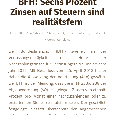
BFH: Sechs Prozent
Zinsen auf Steuern sind
realitätsfern
/
15.05.2018
in
Aktuelles
,
Steuerrecht
,
Steuerstrafrecht
,
Strafrecht
/
von
siliconplanet
Der Bundesfinanzhof (BFH) zweifelt an der
Verfassungsmäßigkeit der Höhe der
Nachzahlungszinsen für Verzinsungszeiträume ab dem
Jahr 2015. Mit Beschluss vom 25. April 2018 hat er
daher die Aussetzung der Vollziehung (AdV) gewährt.
Der BFH ist der Meinung, dass die in §§ 233a, 238 der
Abgabenordnung (AO) festgelegten Zinsen von einhalb
Prozent pro Monat einer nachzuzahlenden oder zu
erstattenden Steuer realitätsfern seien. Der gesetzlich
festgelegte Zinssatz überschreite den angemessenen