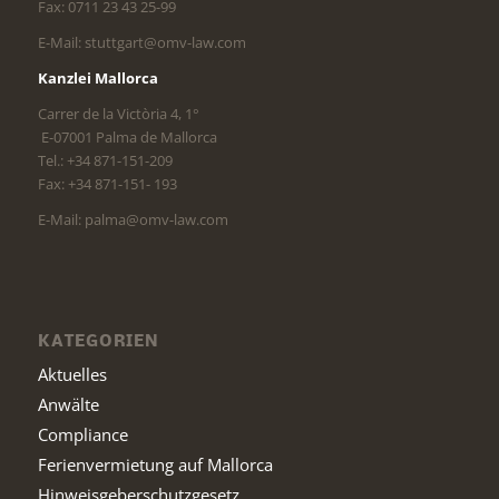
Fax: 0711 23 43 25-99
E-Mail: stuttgart@omv-law.com
Kanzlei Mallorca
Carrer de la Victòria 4, 1°
E-07001 Palma de Mallorca
Tel.: +34 871-151-209
Fax: +34 871-151- 193
E-Mail: palma@omv-law.com
KATEGORIEN
Aktuelles
Anwälte
Compliance
Ferienvermietung auf Mallorca
Hinweisgeberschutzgesetz