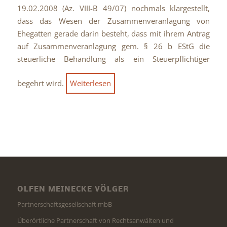
19.02.2008 (Az. VIII-B 49/07) nochmals klargestellt,
dass das Wesen der Zusammenveranlagung von
Ehegatten gerade darin besteht, dass mit ihrem Antrag
auf Zusammenveranlagung gem. § 26 b EStG die
steuerliche Behandlung als ein Steuerpflichtiger
begehrt wird.
Weiterlesen
OLFEN MEINECKE VÖLGER
Partnerschaftsgesellschaft mbB
Überörtliche Partnerschaft von Rechtsanwälten und