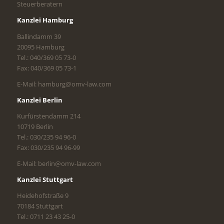
Steuerberatern
Kanzlei Hamburg
Ballindamm 39
20095 Hamburg
Tel.: 040/369 05 73-0
Fax: 040/369 05 73-1
E-Mail: hamburg@omv-law.com
Kanzlei Berlin
Kurfürstendamm 214
10719 Berlin
Tel.: 030/235 94 96-0
Fax: 030/235 94 96-99
E-Mail: berlin@omv-law.com
Kanzlei Stuttgart
Heidehofstraße 9
70184 Stuttgart
Tel.: 0711 23 43 25-0