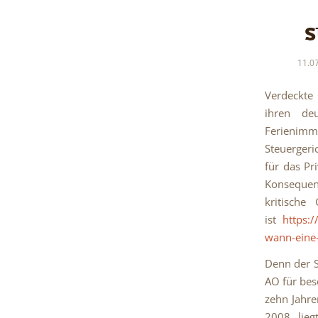
s
11.0
Verdeckte 
ihren de
Ferienimmo
Steuergeri
für das Pr
Konsequenz
kritische
ist
https:
wann-eine-
Denn der S
AO für bes
zehn Jahre
2008 lieg