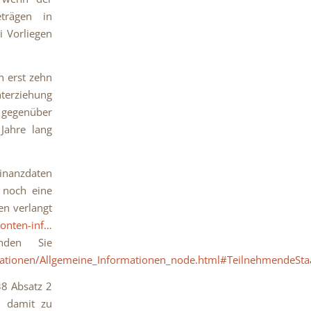
eträgen in
i Vorliegen
h erst zehn
nterziehung
– gegenüber
Jahre lang
nanzdaten
 noch eine
en verlangt
konten-inf…
nden Sie
mationen/Allgemeine_Informationen_node.html#TeilnehmendeSta
38 Absatz 2
t damit zu