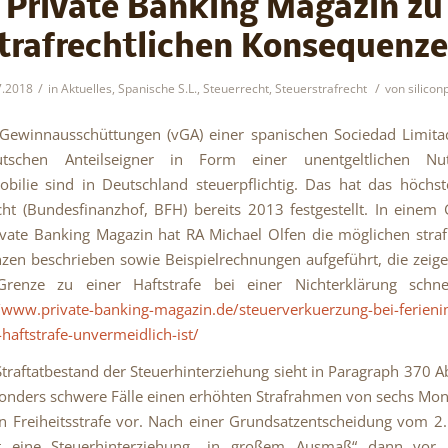
Private Banking Magazin zu
trafrechtlichen Konsequenz
/
/
7.2018
in
Aktuelles
,
Spanische S.L.
,
Steuerrecht
,
Steuerstrafrecht
von
silicon
Gewinnausschüttungen (vGA) einer spanischen Sociedad Limitad
utschen Anteilseigner in Form einer unentgeltlichen Nu
bilie sind in Deutschland steuerpflichtig. Das hat das höchs
cht (Bundesfinanzhof, BFH) bereits 2013 festgestellt. In einem 
ivate Banking Magazin hat RA Michael Olfen die möglichen straf
en beschrieben sowie Beispielrechnungen aufgeführt, die zeige
 Grenze zu einer Haftstrafe bei einer Nichterklärung schnel
//www.private-banking-magazin.de/steuerverkuerzung-bei-ferien
haftstrafe-unvermeidlich-ist/
traftatbestand der Steuerhinterziehung sieht in Paragraph 370 Ab
onders schwere Fälle einen erhöhten Strafrahmen von sechs Mon
n Freiheitsstrafe vor. Nach einer Grundsatzentscheidung vom 
t eine Steuerhinterziehung „in großem Ausmaß“ dann vor