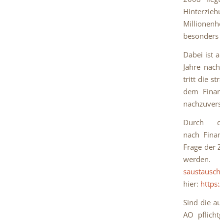
Hinterzie
Millionenh
besonders 
Dabei ist 
Jahre nach
tritt die 
dem Finan
nachzuvers
Durch de
nach Fina
Frage der 
werde
saustausch
hier:
https
Sind die a
AO pflich