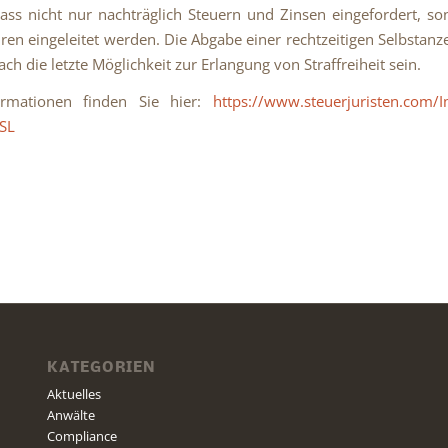
ass nicht nur nachträglich Steuern und Zinsen eingefordert, s
hren eingeleitet werden. Die Abgabe einer rechtzeitigen Selbstanz
ach die letzte Möglichkeit zur Erlangung von Straffreiheit sein.
rmationen finden Sie hier:
https://www.steuerjuristen.com/
SL
KATEGORIEN
Aktuelles
Anwälte
Compliance