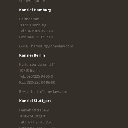
Steuerberatern
Kanzlei Hamburg
Ballindamm 39
20095 Hamburg
Tel.: 040/369 05 73-0
Fax: 040/369 05 73-1
E-Mail: hamburg@omv-law.com
Kanzlei Berlin
Kurfürstendamm 214
10719 Berlin
Tel.: 030/235 94 96-0
Fax: 030/235 94 96-99
E-Mail: berlin@omv-law.com
Kanzlei Stuttgart
Heidehofstraße 9
70184 Stuttgart
Tel.: 0711 23 43 25-0
Fax: 0711 23 43 25-99