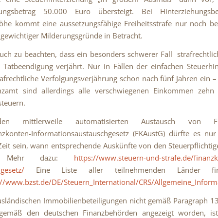
hungsbetrag 50.000 Euro übersteigt. Bei Hinterziehungsb
öhe kommt eine aussetzungsfähige Freiheitsstrafe nur noch be
gewichtiger Milderungsgründe in Betracht.
auch zu beachten, dass ein besonders schwerer Fall strafrechtlic
 Tatbeendigung verjährt. Nur in Fällen der einfachen Steuerhi
strafrechtliche Verfolgungsverjährung schon nach fünf Jahren ein 
zamt sind allerdings alle verschwiegenen Einkommen zehn 
teuern.
n mittlerweile automatisierten Austausch von Fi
nzkonten-Informationsaustauschgesetz (FKAustG) dürfte es nur
Zeit sein, wann entsprechende Auskünfte von den Steuerpflichtig
n. Mehr dazu:
https://www.steuern-und-strafe.de/
finanz
gesetz
/
‎Eine Liste aller teilnehmenden Länder fi
://www.bzst.de/DE/Steuern_International/CRS/Allgemeine_Infor
usländischen Immobilienbeteiligungen nicht gemäß Paragraph 1
tgemäß den deutschen Finanzbehörden angezeigt worden, is