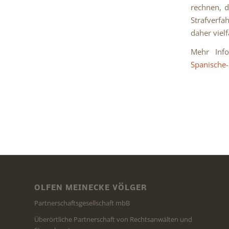
rechnen, d
Strafverfa
daher vielf
Mehr Info
Spanische-
OLFEN MEINECKE VÖLGER
Partnerschaftsgesellschaft mbB
Überörtliche Partnerschaft von Rechtsanwälten und