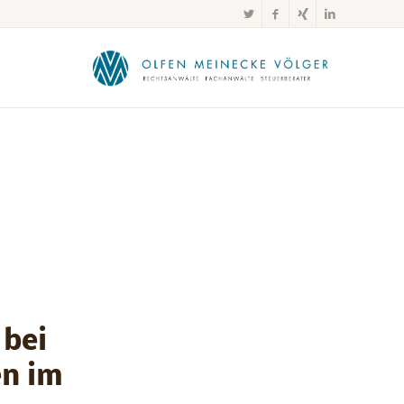
bei
en im