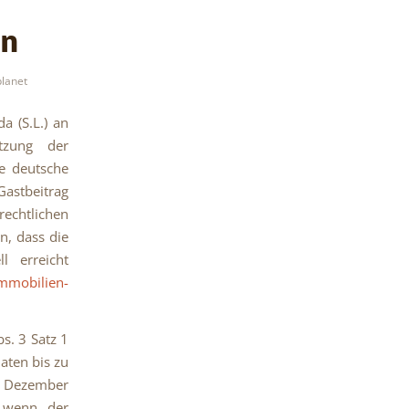
en
planet
a (S.L.) an
tzung der
te deutsche
Gastbeitrag
rechtlichen
n, dass die
l erreicht
immobilien-
s. 3 Satz 1
aten bis zu
2. Dezember
, wenn der