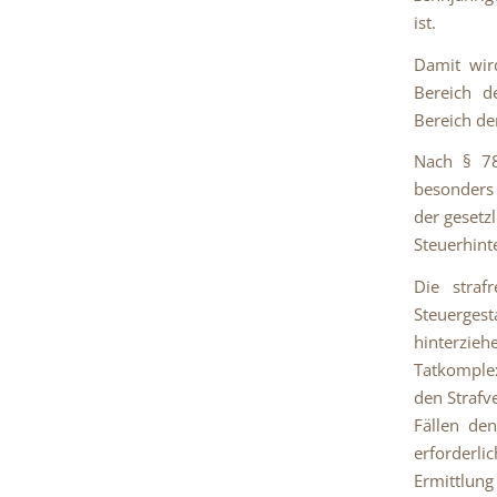
ist.
Damit wir
Bereich d
Bereich de
Nach § 78
besonders 
der gesetz
Steuerhint
Die straf
Steuerges
hinterzie
Tatkomplex
den Strafv
Fällen den
erforderli
Ermittlung