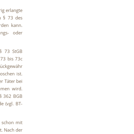
ig erlangte
h § 73 des
erden kann.
ungs- oder
 § 73 StGB
 73 bis 73c
 Rückgewähr
oschen ist.
r Täter bei
mmen wird.
h § 362 BGB
e (vgl. BT-
e schon mit
t. Nach der