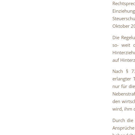
Rechtspre
Einzieh
Steuerschu
Oktober 20
Die Regelu
so- weit d
Hinterzieh
auf Hinter
Nach § 73
erlangter 
nur für di
Nebenstraf
den wirtsc
wird, ihm 
Durch die
Ansprüche