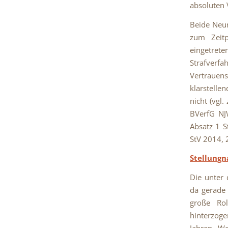
absoluten 
Beide Neur
zum Zeitp
eingetrete
Strafverf
Vertrauen
klarstelle
nicht (vgl
BVerfG NJ
Absatz 1 S
StV 2014, 2
Stellung
Die unter
da gerade 
große Rol
hinterzoge