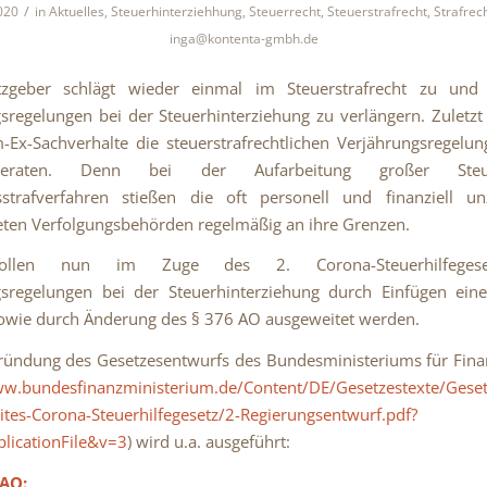
/
020
in
Aktuelles
,
Steuerhinterziehhung
,
Steuerrecht
,
Steuerstrafrecht
,
Strafrec
inga@kontenta-gmbh.de
zgeber schlägt wieder einmal im Steuerstrafrecht zu und 
sregelungen bei der Steuerhinterziehung zu verlängern. Zuletzt
Ex-Sachverhalte die steuerstrafrechtlichen Verjährungsregelu
eraten. Denn bei der Aufarbeitung großer Ste
tsstrafverfahren stießen die oft personell und finanziell un
eten Verfolgungsbehörden regelmäßig an ihre Grenzen.
ollen nun im Zuge des 2. Corona-Steuerhilfegese
gsregelungen bei der Steuerhinterziehung durch Einfügen ein
owie durch Änderung des § 376 AO ausgeweitet werden.
ründung des Gesetzesentwurfs des Bundesministeriums für Fin
ww.bundesfinanzministerium.de/Content/DE/Gesetzestexte/Gese
tes-Corona-Steuerhilfegesetz/2-Regierungsentwurf.pdf?
licationFile&v=3
) wird u.a. ausgeführt:
 AO: