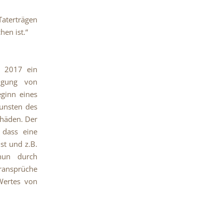
Taterträgen
en ist.“
r 2017 ein
olgung von
eginn eines
gunsten des
chäden. Der
 dass eine
st und z.B.
 nun durch
ransprüche
Wertes von