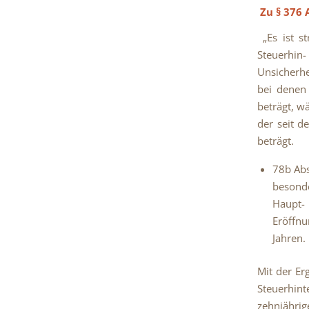
Zu § 376 
„Es ist s
Steuerhin
Unsicherhe
bei denen 
beträgt, w
der seit d
beträgt.
78b Abs
besonde
Haupt-
Eröffnu
Jahren.
Mit der Er
Steuerhin
zehnjährig