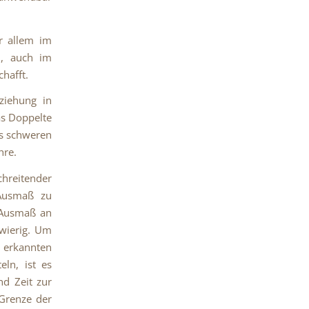
r allem im
n, auch im
hafft.
ziehung in
as Doppelte
rs schweren
hre.
hreitender
 Ausmaß zu
 Ausmaß an
gwierig. Um
u erkannten
eln, ist es
nd Zeit zur
 Grenze der