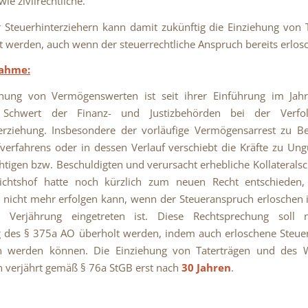
ie zivilrechtliche.
Steuerhinterziehern kann damit zukünftig die Einziehung von 
 werden, auch wenn der steuerrechtliche Anspruch bereits erlosch
nahme:
ehung von Vermögenswerten ist seit ihrer Einführung im Jah
s Schwert der Finanz- und Justizbehörden bei der Verf
erziehung. Insbesondere der vorläufige Vermögensarrest zu B
fverfahrens oder in dessen Verlauf verschiebt die Kräfte zu Un
chtigen bzw. Beschuldigten und verursacht erhebliche Kollaterals
ichtshof hatte noch kürzlich zum neuen Recht entschieden,
 nicht mehr erfolgen kann, wenn der Steueranspruch erloschen i
he Verjährung eingetreten ist. Diese Rechtsprechung soll
g des § 375a AO überholt werden, indem auch erloschene Steue
n werden können. Die Einziehung von Taterträgen und des 
n verjährt gemäß § 76a StGB erst nach
30 Jahren
.