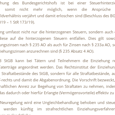
chung des Bundesgerichtshofs ist bei einer Steuerhinterz
ung somit nicht mehr möglich, wenn die Ansprüche
ldverhältnis verjährt und damit erloschen sind (Beschluss des 
19 – 1 StR 173/19).
ng umfasst nicht nur die hinterzogenen Steuern, sondern auch 
iese auf die hinterzogenen Steuern entfallen. Dies gilt sow
ungszinsen nach § 235 AO als auch für Zinsen nach § 233a AO, s
ziehungszinsen anzurechnen sind (§ 235 Absatz 4 AO).
 StGB kann bei Tätern und Teilnehmern die Einziehung re
Taterträge angeordnet werden. Das Rechtsinstitut der Einziehung
e Straftatbestände des StGB, sondern für alle Straftatbestände, a
-rechts und damit die Abgabenordnung. Die Vorschrift bezweckt
haftlichen Anreiz zur Begehung von Straftaten zu nehmen, ind
das dadurch oder hierfür Erlangte (Vermögensvorteile) effektiv zu
 Neuregelung wird eine Ungleichbehandlung behoben und steuer
 werden künftig im strafrechtlichen Einziehungsverfahr