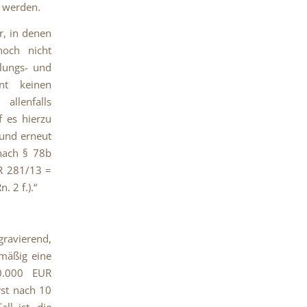
 werden.
r, in denen
noch nicht
tlungs- und
ent keinen
allenfalls
f es hierzu
 und erneut
nach § 78b
tR 281/13 =
. 2 f.).“
ravierend,
lmäßig eine
50.000 EUR
rst nach 10