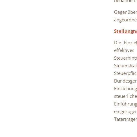
behandelt w
Gegenüber 
angeordnet
Stellung
Die Einzi
effektive
Steuerhint
Steuerstra
Steuerpfli
Bundesger
Einziehung
steuerlic
Einführun
eingezoge
Taterträge