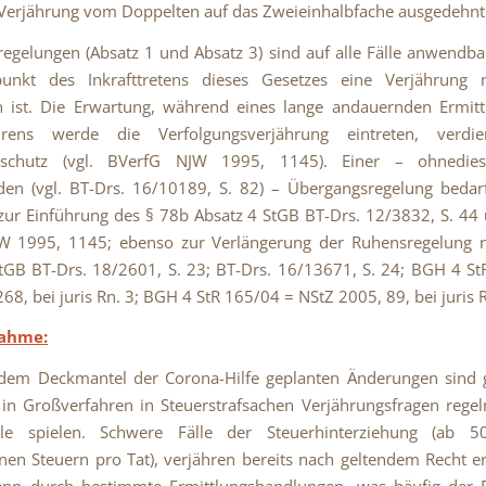
Verjährung vom Doppelten auf das Zweieinhalbfache ausgedehnt
egelungen (Absatz 1 und Absatz 3) sind auf alle Fälle anwendba
unkt des Inkrafttretens dieses Gesetzes eine Verjährung 
n ist. Die Erwartung, während eines lange andauernden Ermit
ahrens werde die Verfolgungsverjährung eintreten, verdi
sschutz (vgl. BVerfG NJW 1995, 1145). Einer – ohnedies 
nden (vgl. BT-Drs. 16/10189, S. 82) – Übergangsregelung bedar
. zur Einführung des § 78b Absatz 4 StGB BT-Drs. 12/3832, S. 44
W 1995, 1145; ebenso zur Verlängerung der Ruhensregelung 
tGB BT-Drs. 18/2601, S. 23; BT-Drs. 16/13671, S. 24; BGH 4 S
68, bei juris Rn. 3; BGH 4 StR 165/04 = NStZ 2005, 89, bei juris Rn
nahme:
 dem Deckmantel der Corona-Hilfe geplanten Änderungen sind g
in Großverfahren in Steuerstrafsachen Verjährungsfragen rege
le spielen. Schwere Fälle der Steuerhinterziehung (ab 
nen Steuern pro Tat), verjähren bereits nach geltendem Recht e