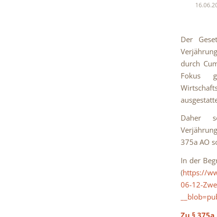
16.06.2
Der Geset
Verjährung
durch Cum-
Fokus g
Wirtschaf
ausgestatt
Daher s
Verjährun
375a AO s
In der Beg
(
https://w
06-12-Zwei
__blob=pub
Zu § 375a