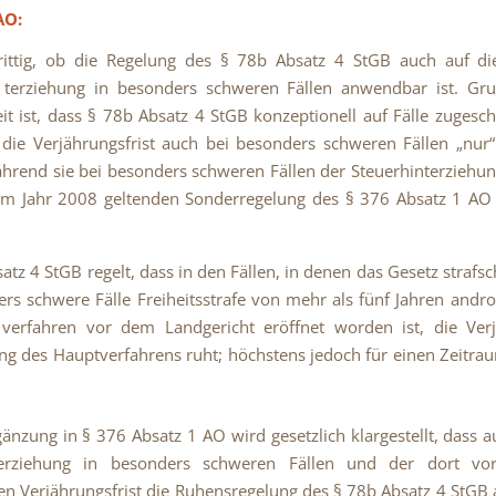
AO:
trittig, ob die Regelung des § 78b Absatz 4 StGB auch auf di
- terziehung in besonders schweren Fällen anwendbar ist. Gru
it ist, dass § 78b Absatz 4 StGB konzeptionell auf Fälle zugesch
die Verjährungsfrist auch bei besonders schweren Fällen „nur“
ährend sie bei besonders schweren Fällen der Steuerhinterziehu
em Jahr 2008 geltenden Sonderregelung des § 376 Absatz 1 AO
atz 4 StGB regelt, dass in den Fällen, in denen das Gesetz strafsc
rs schwere Fälle Freiheitsstrafe von mehr als fünf Jahren andr
 verfahren vor dem Landgericht eröffnet worden ist, die Ver
ng des Hauptverfahrens ruht; höchstens jedoch für einen Zeitra
gänzung in § 376 Absatz 1 AO wird gesetzlich klargestellt, dass a
terziehung in besonders schweren Fällen und der dort vo
en Verjährungsfrist die Ruhensregelung des § 78b Absatz 4 StG