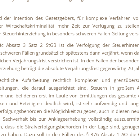
d der Intention des Gesetzgebers, für komplexe Verfahren vo
er Wirtschaftskriminalität mehr Zeit zur Verfügung zu stelle
r Steuerhinterziehung in besonders schweren Fällen Geltung versc
c Absatz 3 Satz 2 StGB ist die Verfolgung der Steuerhinter
schweren Fällen grundsätzlich spätestens dann verjährt, wenn d
lichen Verjährungsfrist verstrichen ist. In den Fällen der besonde
erziehung beträgt die absolute Verjährungsfrist gegenwärtig 20 Ja
rechtliche Aufarbeitung rechtlich komplexer und grenzübersc
taltungen, die darauf ausgerichtet sind, Steuern in großem
hen und bei denen erst im Laufe von Ermittlungen das gesamte
en und Beteiligten deutlich wird, ist sehr aufwendig und lan
erfolgungsbehörden die Möglichkeit zu geben, auch in diesen ne
 Sachverhalt bis zur Anklageerhebung vollständig auszuermitt
ch, dass die Strafverfolgungsbehörden in der Lage sind, genüge
 zu haben. Dazu soll in den Fällen des § 376 Absatz 1 AO die