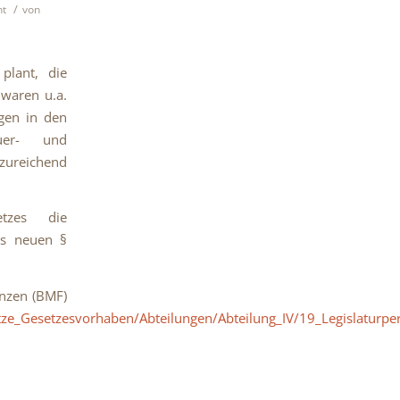
/
ht
von
plant, die
 waren u.a.
ngen in den
uer- und
zureichend
tzes die
es neuen §
anzen (BMF)
tze_Gesetzesvorhaben/Abteilungen/Abteilung_IV/19_Legislaturp