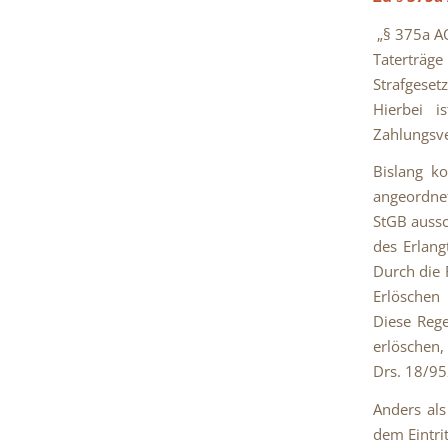
„§ 375a AO
Taterträg
Strafgeset
Hierbei i
Zahlungsve
Bislang k
angeordnet
StGB aussc
des Erlang
Durch die 
Erlöschen
Diese Rege
erlöschen,
Drs. 18/952
Anders als
dem Eintri