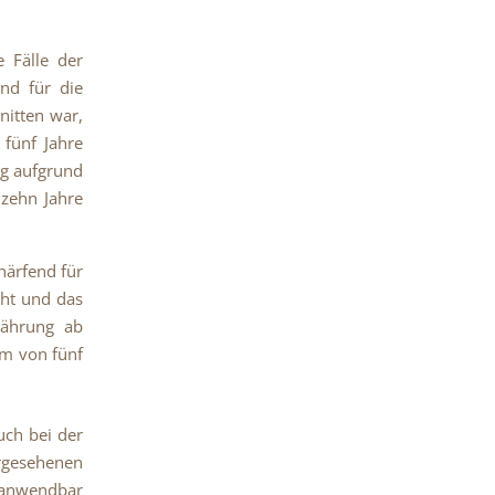
e Fälle der
nd für die
nitten war,
 fünf Jahre
ng aufgrund
 zehn Jahre
härfend für
oht und das
jährung ab
um von fünf
uch bei der
rgesehenen
B anwendbar