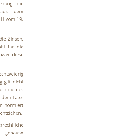
iehung die
 aus dem
BGH vom 19.
die Zinsen,
ohl für die
oweit diese
chtswidrig
 gilt nicht
uch die des
, dem Täter
em normiert
 entziehen.
rechtliche
en genauso