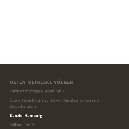
OLFEN MEINECKE VÖLGER
Partnerschaftsgesellschaft mbB
Überörtliche Partnerschaft von Rechtsanwälten und
Steuerberatern
Kanzlei Hamburg
Ballindamm 39