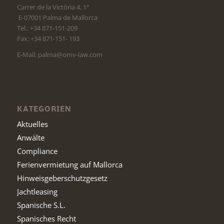
Carrer de la Victòria 4, 1°
E-07001 Palma de Mallorca
Tel.: +34 871-151-209
Fax: +34 871-151- 193
E-Mail: palma@omv-law.com
KATEGORIEN
Aktuelles
Anwälte
Compliance
Ferienvermietung auf Mallorca
Hinweisgeberschutzgesetz
Jachtleasing
Spanische S.L.
Spanisches Recht