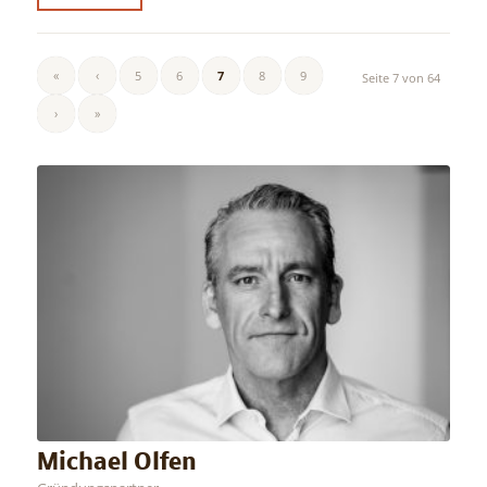
«
‹
5
6
7
8
9
Seite 7 von 64
›
»
Michael Olfen