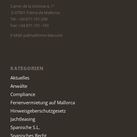
Carrer de la Victòria 4, 1°
E-07001 Palma de Mallorca
Tel.: +34 871-151-209
Fax: +34 871-151- 193
E-Mail: palma@omv-law.com
KATEGORIEN
Aktuelles
Anwälte
Compliance
Ferienvermietung auf Mallorca
Hinweisgeberschutzgesetz
Jachtleasing
Spanische S.L.
Spanisches Recht