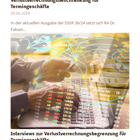
Verlustverrechnungsbeschränkung für
Termingeschäfte
09.09.2024
In der aktuellen Ausgabe der DStR 36/24 setzt sich RA Dr.
Fabian…
Interviews zur Verlustverrechnungsbegrenzung für