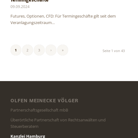
Termingeschäfte
09.09.2024
Futures, Optionen, CFD: Für Termingeschäfte gilt seit dem
Veranlagungszeitraum…
1
2
3
›
»
Seite 1 von 43
OLFEN MEINECKE VÖLGER
Partnerschaftsgesellschaft mbB
Überörtliche Partnerschaft von Rechtsanwälten und
Steuerberatern
Kanzlei Hamburg