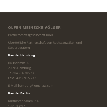
OLFEN MEINECKE VÖLGER
Partnerschaftsgesellschaft mbB
Überörtliche Partnerschaft von Rechtsanwälten und
Steuerberatern
Kanzlei Hamburg
Ballindamm 39
20095 Hamburg
Tel.: 040/369 05 73-0
Fax: 040/369 05 73-1
E-Mail: hamburg@omv-law.com
Kanzlei Berlin
Kurfürstendamm 214
10719 Berlin