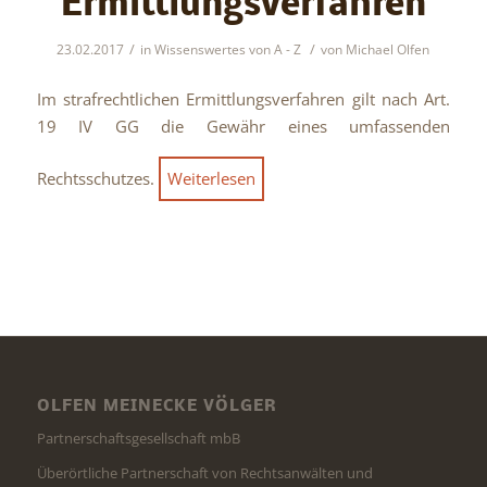
Ermittlungsverfahren
/
/
23.02.2017
in
Wissenswertes von A - Z
von
Michael Olfen
Im strafrechtlichen Ermittlungsverfahren gilt nach Art.
19 IV GG die Gewähr eines umfassenden
Rechtsschutzes.
Weiterlesen
OLFEN MEINECKE VÖLGER
Partnerschaftsgesellschaft mbB
Überörtliche Partnerschaft von Rechtsanwälten und