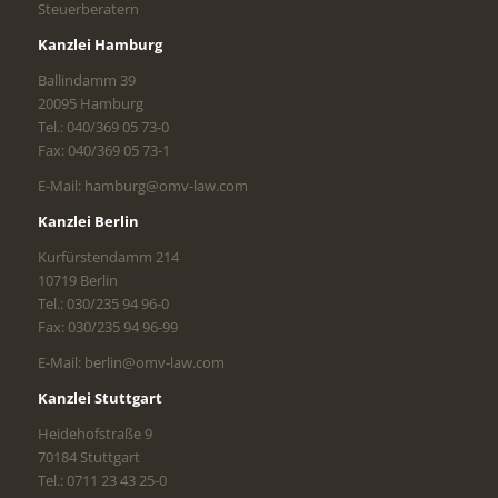
Steuerberatern
Kanzlei Hamburg
Ballindamm 39
20095 Hamburg
Tel.: 040/369 05 73-0
Fax: 040/369 05 73-1
E-Mail: hamburg@omv-law.com
Kanzlei Berlin
Kurfürstendamm 214
10719 Berlin
Tel.: 030/235 94 96-0
Fax: 030/235 94 96-99
E-Mail: berlin@omv-law.com
Kanzlei Stuttgart
Heidehofstraße 9
70184 Stuttgart
Tel.: 0711 23 43 25-0