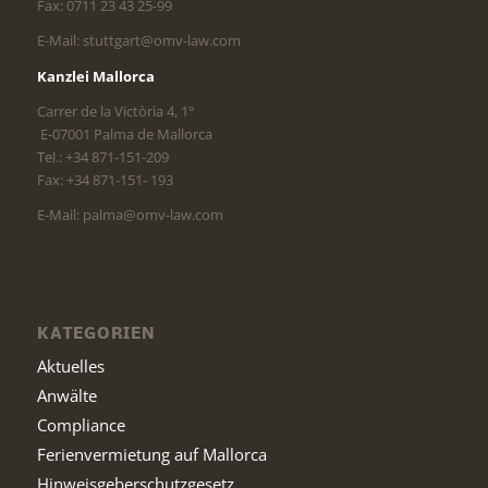
Fax: 0711 23 43 25-99
E-Mail: stuttgart@omv-law.com
Kanzlei Mallorca
Carrer de la Victòria 4, 1°
E-07001 Palma de Mallorca
Tel.: +34 871-151-209
Fax: +34 871-151- 193
E-Mail: palma@omv-law.com
KATEGORIEN
Aktuelles
Anwälte
Compliance
Ferienvermietung auf Mallorca
Hinweisgeberschutzgesetz