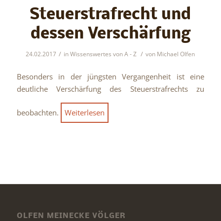
Steuerstrafrecht und
dessen Verschärfung
/
/
24.02.2017
in
Wissenswertes von A - Z
von
Michael Olfen
Besonders in der jüngsten Vergangenheit ist eine
deutliche Verschärfung des Steuerstrafrechts zu
beobachten.
Weiterlesen
OLFEN MEINECKE VÖLGER