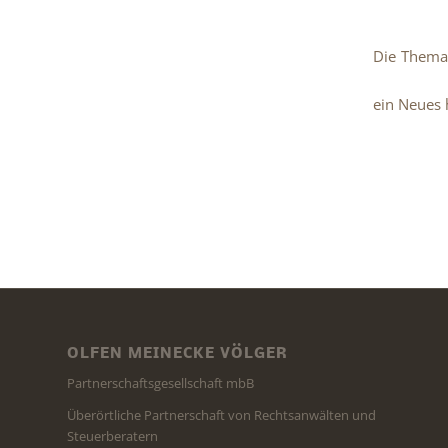
Die Themat
ein Neues 
OLFEN MEINECKE VÖLGER
Partnerschaftsgesellschaft mbB
Überörtliche Partnerschaft von Rechtsanwälten und
Steuerberatern