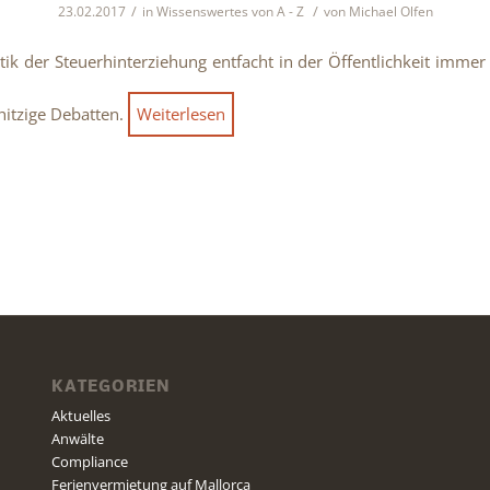
/
/
23.02.2017
in
Wissenswertes von A - Z
von
Michael Olfen
ik der Steuerhinterziehung entfacht in der Öffentlichkeit immer
hitzige Debatten.
Weiterlesen
KATEGORIEN
Aktuelles
Anwälte
Compliance
Ferienvermietung auf Mallorca