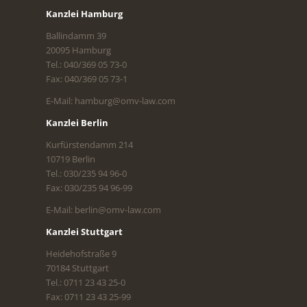
Kanzlei Hamburg
Ballindamm 39
20095 Hamburg
Tel.: 040/369 05 73-0
Fax: 040/369 05 73-1
E-Mail: hamburg@omv-law.com
Kanzlei Berlin
Kurfürstendamm 214
10719 Berlin
Tel.: 030/235 94 96-0
Fax: 030/235 94 96-99
E-Mail: berlin@omv-law.com
Kanzlei Stuttgart
Heidehofstraße 9
70184 Stuttgart
Tel.: 0711 23 43 25-0
Fax: 0711 23 43 25-99