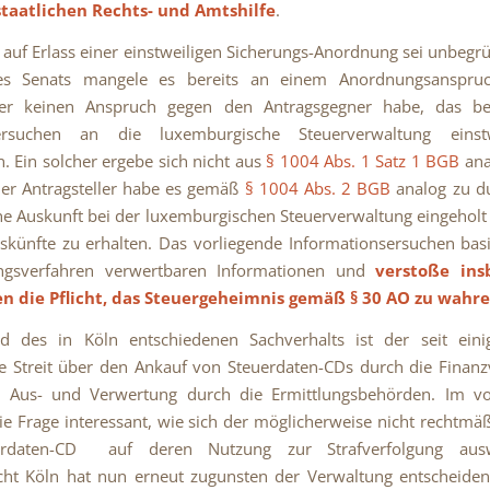
taatlichen Rechts- und Amtshilfe
.
 auf Erlass einer einstweiligen Sicherungs-Anordnung sei unbegr
es Senats mangele es bereits an einem Anordnungsanspru
ller keinen Anspruch gegen den Antragsgegner habe, das bea
sersuchen an die luxemburgische Steuerverwaltung einst
n. Ein solcher ergebe sich nicht aus
§ 1004 Abs. 1 Satz 1 BGB
anal
er Antragsteller habe es gemäß
§ 1004 Abs. 2 BGB
analog zu du
ne Auskunft bei der luxemburgischen Steuerverwaltung eingehol
skünfte zu erhalten. Das vorliegende Informationsersuchen bas
ngsverfahren verwertbaren Informationen und
verstoße ins
en die Pflicht, das Steuergeheimnis gemäß
§ 30 AO
zu wahr
nd des in Köln entschiedenen Sachverhalts ist der seit eini
 Streit über den Ankauf von Steuerdaten-CDs durch die Finan
 Aus- und Verwertung durch die Ermittlungsbehörden. Im vo
 die Frage interessant, wie sich der möglicherweise nicht rechtmä
erdaten-CD auf deren Nutzung zur Strafverfolgung ausw
cht Köln hat nun erneut zugunsten der Verwaltung entscheiden