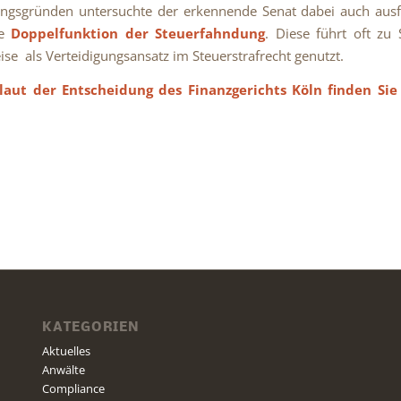
ngsgründen untersuchte der erkennende Senat dabei auch ausf
te
Doppelfunktion der Steuerfahndung
. Diese führt oft zu S
eise als Verteidigungsansatz im Steuerstrafrecht genutzt.
aut der Entscheidung des Finanzgerichts Köln finden Si
KATEGORIEN
Aktuelles
Anwälte
Compliance