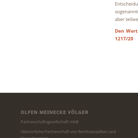
Entscheidu
sogenann
aber teilw
Den Wortl
1217/20
OLFEN MEINECKE VÖLGER
Partnerschaftsgesellschaft mbB
Überörtliche Partnerschaft von Rechtsanwälten und