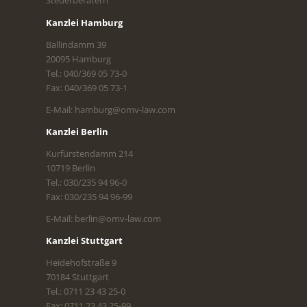
Steuerberatern
Kanzlei Hamburg
Ballindamm 39
20095 Hamburg
Tel.: 040/369 05 73-0
Fax: 040/369 05 73-1
E-Mail: hamburg@omv-law.com
Kanzlei Berlin
Kurfürstendamm 214
10719 Berlin
Tel.: 030/235 94 96-0
Fax: 030/235 94 96-99
E-Mail: berlin@omv-law.com
Kanzlei Stuttgart
Heidehofstraße 9
70184 Stuttgart
Tel.: 0711 23 43 25-0
Fax: 0711 23 43 25-99