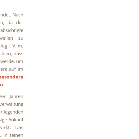
ündet. Nach
ch, da der
bsichtigte
weilen zu
og i. V. m.
lden, dass
t werde, um
iere auf im
besondere
en
.
gen Jahren
zverwaltung
rliegenden
ßige Ankauf
irkt. Das
. In seinen