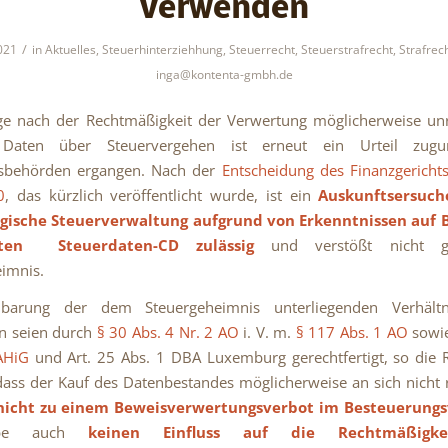
verwenden
/
021
in
Aktuelles
,
Steuerhinterziehhung
,
Steuerrecht
,
Steuerstrafrecht
,
Strafrec
inga@kontenta-gmbh.de
age nach der Rechtmäßigkeit der Verwertung möglicherweise un
r Daten über Steuervergehen ist erneut ein Urteil zugu
gsbehörden ergangen. Nach der
Entscheidung des Finanzgericht
0
, das kürzlich veröffentlicht wurde, ist ein
Auskunftsersuch
ische Steuerverwaltung aufgrund von Erkenntnissen auf B
nten Steuerdaten-CD zulässig
und verstößt nicht g
imnis.
barung der dem Steuergeheimnis unterliegenden Verhält
n seien durch
§ 30 Abs. 4 Nr. 2 AO
i. V. m.
§ 117 Abs. 1 AO
sowi
AHiG
und Art. 25 Abs. 1 DBA Luxemburg gerechtfertigt, so die R
dass der Kauf des Datenbestandes möglicherweise an sich nicht
nicht zu einem Beweisverwertungsverbot im Besteuerungs
abe auch
keinen Einfluss auf die Rechtmäßigke