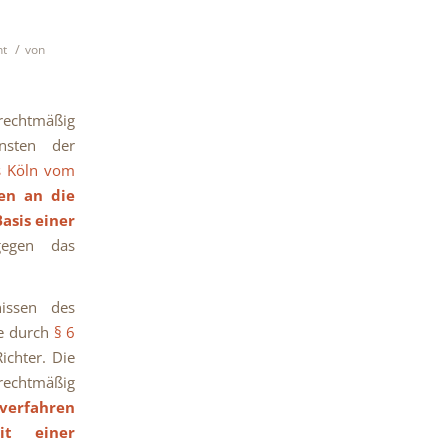
/
ht
von
rechtmäßig
nsten der
s Köln vom
en an die
asis einer
egen das
nissen des
e durch
§ 6
ichter. Die
 rechtmäßig
verfahren
it einer