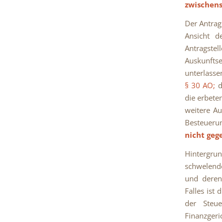
zwischens
Der Antrag
Ansicht d
Antragste
Auskunft
unterlasse
§ 30 AO;
d
die erbete
weitere Au
Besteueru
nicht geg
Hintergru
schwelende
und deren
Falles ist
der Steu
Finanzgeri