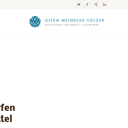
rfen
tel