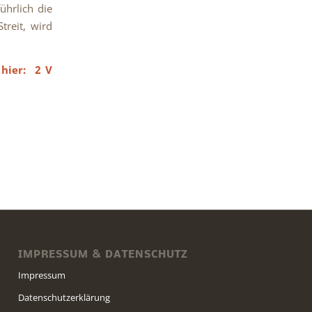
ührlich die
treit, wird
e hier:
2 V
IMPRESSUM & DATENSCHUTZ
Impressum
Datenschutzerklärung