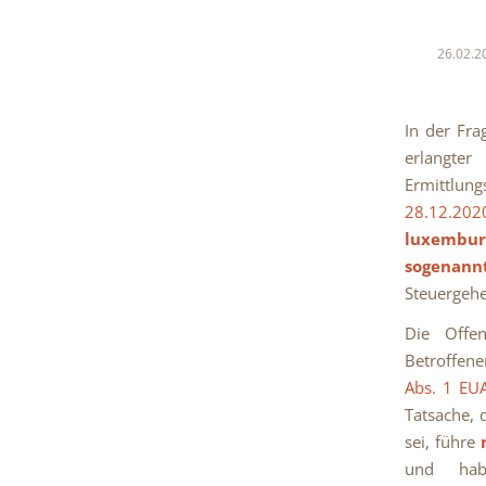
26.02.2
In der Fr
erlangte
Ermittlun
28.12.202
luxemburg
sogenan
Steuergehe
Die Offen
Betroffene
Abs. 1 EU
Tatsache, 
sei, führe
und h