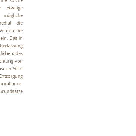
e etwaige
mögliche
medial die
 werden die
ein. Das in
Überlassung
lichen: des
ichtung von
serer Sicht
 Entsorgung
Compliance-
Grundsätze