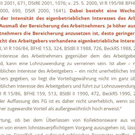
 II 2001, 671, DStRE 2001, 1076; v. 25. 5. 2000, VI R 195/98 BFH
2000, 690, DStR 2000, 1641).
Dabei besteht eine Wechs
der Intensität des eigenbetrieblichen Interesses des Ar
Ausmaß der Bereicherung des Arbeitnehmers
.
Je höher aus
tnehmers die Bereicherung anzusetzen ist, desto geringer
icht des Arbeitgebers vorhandene eigenbetriebliche Intere
8, VI R 106/84, BFHE 153, 324, BStBl II 1988, 726, BeckRS 1988,
 Interesse des Arbeitnehmers gegenüber dem des Arbeitgeb
nd, kann eine Lohnzuwendung zu verneinen sein. Ist aber –
eblichen Interesse des Arbeitgebers – ein nicht unerhebliches In
mers gegeben, so liegt die Vorteilsgewährung nicht im ganz ü
eblichen Interesse des Arbeitgebers und führt zur Lohnzuwendung
VI R 15/86, BFHE 159, 513, BStBl II 1990, 472, BeckRS 1990, 
er Auffassung des FG ist es daher nicht unerheblich, wenn s
er zugewandte Vorteil als außergewöhnlich hoch erweist.“
tung, ob bei dem Überlassen von Kollektionsware aus v
en von einem lohnsteuerpflichtigem Vorgang auszugehen ist, läss
r im Einzelfall und aufgrund zahlreicher Parameter treffen. 