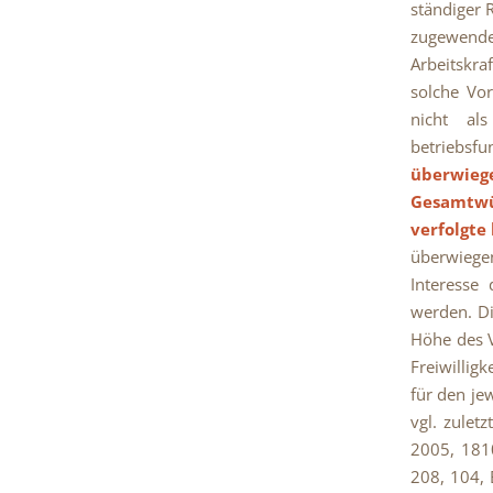
ständiger 
zugewende
Arbeitskr
solche Vor
nicht als
betriebsf
überwieg
Gesamtwür
verfolgte
überwiegen
Interesse 
werden. Di
Höhe des V
Freiwillig
für den jew
vgl. zulet
2005, 1810
208, 104, 