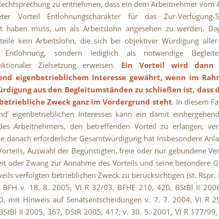
Rechtsprechung zu entnehmen, dass ein dem Arbeitnehmer vom 
ter Vorteil Entlohnungscharakter für das Zur-Verfügung-S
aft haben muss, um als Arbeitslohn angesehen zu werden. Da
teile kein Arbeitslohn, die sich bei objektiver Würdigung all
 Entlohnung, sondern lediglich als notwendige Begleite
unktionaler Zielsetzung erweisen.
Ein Vorteil wird dann
end eigenbetrieblichem Interesse gewährt, wenn im Rah
digung aus den Begleitumständen zu schließen ist, dass d
 betriebliche Zweck ganz im Vordergrund steht
. In diesem Fa
d’ eigenbetrieblichen Interesses kann ein damit einhergehen
des Arbeitnehmers, den betreffenden Vorteil zu erlangen, ver
e danach erforderliche Gesamtwürdigung hat insbesondere Anla
orteils, Auswahl der Begünstigten, freie oder nur gebundene Ver
keit oder Zwang zur Annahme des Vorteils und seine besondere G
eils verfolgten betrieblichen Zweck zu berücksichtigen (st. Rspr.
zt BFH v. 18. 8. 2005, VI R 32/03, BFHE 210, 420, BStBl II 200
, mit Hinweis auf Senatsentscheidungen v. 7. 7. 2004, VI R 
BStBl II 2005, 367, DStR 2005, 417; v. 30. 5. 2001, VI R 177/99