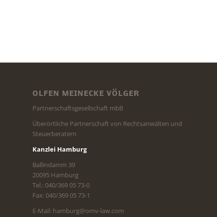
OLFEN MEINECKE VÖLGER
Partnerschaftsgesellschaft mbB
Überörtliche Partnerschaft von Rechtsanwälten und
Steuerberatern
Kanzlei Hamburg
Ballindamm 39
20095 Hamburg
Tel.: 040/369 05 73-0
Fax: 040/369 05 73-1
E-Mail: hamburg@omv-law.com