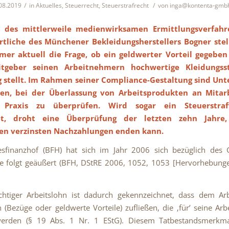
/
/
08.2019
in
Aktuelles
,
Steuerrecht
,
Steuerstrafrecht
von
inga@kontenta-gmb
ch des mittlerweile medienwirksamen Ermittlungsverfahr
tliche des Münchener Bekleidungsherstellers Bogner stell
er aktuell die Frage, ob ein geldwerter Vorteil gegeben
itgeber seinen Arbeitnehmern hochwertige Kleidungss
 stellt. Im Rahmen seiner Compliance-Gestaltung sind U
en, bei der Überlassung von Arbeitsprodukten an Mitar
e Praxis zu überprüfen. Wird sogar ein Steuerstraf
tet, droht eine Überprüfung der letzten zehn Jahre
en verzinsten Nachzahlungen enden kann.
sfinanzhof (BFH) hat sich im Jahr 2006 sich bezüglich des 
ie folgt geäußert (BFH, DStRE 2006, 1052, 1053 [Hervorhebung
ichtiger Arbeitslohn ist dadurch gekennzeichnet, dass dem A
(Bezüge oder geldwerte Vorteile) zufließen, die ‚für’ seine Arbe
erden (§ 19 Abs. 1 Nr. 1 EStG). Diesem Tatbestandsmerkma