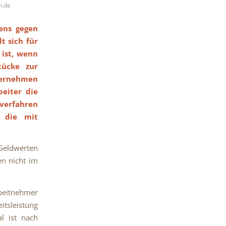
h.de
ens gegen
t sich für
 ist, wenn
tücke zur
nternehmen
beiter die
verfahren
, die mit
Geldwerten
en nicht im
rbeitnehmer
itsleistung
l ist nach