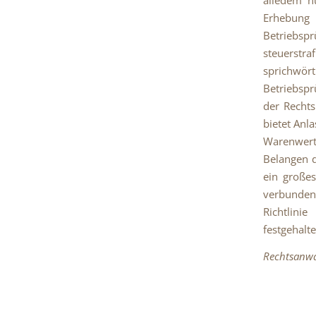
Erhebung
Betrieb
steuerstr
sprichwört
Betriebspr
der Rechts
bietet Anl
Warenwerte
Belangen d
ein großes
verbundene
Richtlini
festgehalt
Rechtsanwa