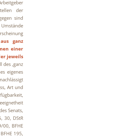
Arbeitgeber
tellen der
gegen sind
er Umstände
rscheinung
 aus ganz
men einer
er jeweils
ll des ‚ganz
des eigenes
nachlässigt
ss, Art und
fügbarkeit,
eeignetheit
 des Senats,
6, 30, DStR
29/00, BFHE
, BFHE 195,