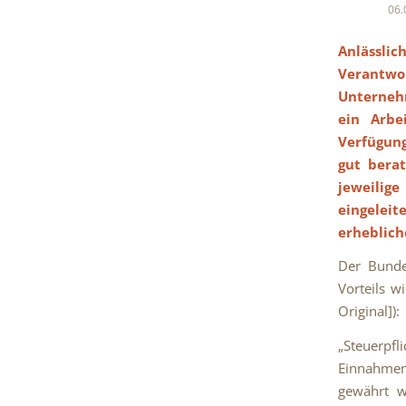
06.
Anlässli
Verantwor
Unternehm
ein Arbe
Verfügung
gut berat
jeweilig
eingelei
erheblich
Der Bunde
Vorteils w
Original]):
„Steuerpfl
Einnahmen 
gewährt w