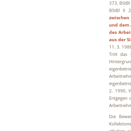
373, BStBl
BStBl II 
zwischen 
und dem 
des Arbei
aus der S
11. 3. 198
Tritt das
Hintergru
eigenbetri
Arbeitneh
eigenbetri
2. 1990, 
Entgegen d
Arbeitnehm
Die Bewer
Kollektion
alledem nu