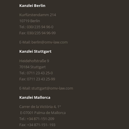
Kanzlei Berlin
Kurfürstendamm 214
10719 Berlin
Tel.: 030/235 94 96-0
Fax: 030/235 94 96-99
E-Mail: berlin@omv-law.com
Kanzlei Stuttgart
Heidehofstraße 9
70184 Stuttgart
Tel.: 0711 23 43 25-0
Fax: 0711 23 43 25-99
E-Mail: stuttgart@omv-law.com
Kanzlei Mallorca
Carrer de la Victòria 4, 1°
E-07001 Palma de Mallorca
Tel.: +34 871-151-209
Fax: +34 871-151- 193