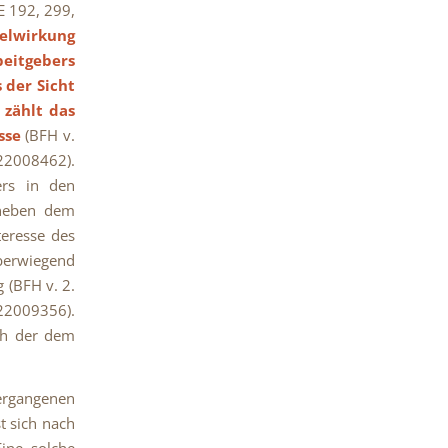
E 192, 299,
elwirkung
beitgebers
 der Sicht
 zählt das
sse
(BFH v.
 22008462).
ers in den
 neben dem
teresse des
berwiegend
 (BFH v. 2.
22009356).
ich der dem
ergangenen
t sich nach
Eine solche