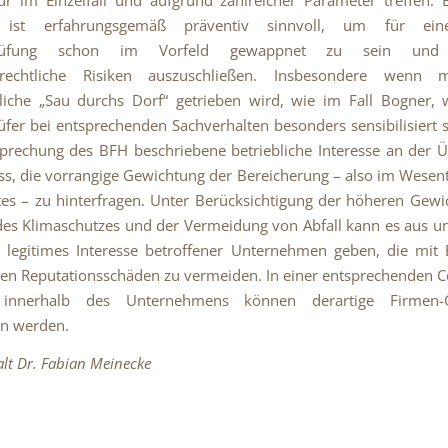
 ist erfahrungsgemäß präventiv sinnvoll, um für ein
sprüfung schon im Vorfeld gewappnet zu sein und 
afrechtliche Risiken auszuschließen. Insbesondere wenn 
liche „Sau durchs Dorf“ getrieben wird, wie im Fall Bogner,
üfer bei entsprechenden Sachverhalten besonders sensibilisiert s
prechung des BFH beschriebene betriebliche Interesse an der 
ass, die vorrangige Gewichtung der Bereicherung – also im Wesent
s – zu hinterfragen. Unter Berücksichtigung der höheren Gew
es Klimaschutzes und der Vermeidung von Abfall kann es aus un
 legitimes Interesse betroffener Unternehmen geben, die mit
n Reputationsschäden zu vermeiden. In einer entsprechenden 
e innerhalb des Unternehmens können derartige Firmen-
en werden.
lt Dr. Fabian Meinecke