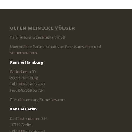
OLFEN MEINECKE VÖLGER
Partnerschaftsgesellschaft mbB
Überörtliche Partnerschaft von Rechtsanwälten und
Steuerberatern
Kanzlei Hamburg
Ballindamm 39
20095 Hamburg
Tel.: 040/369 05 73-0
Fax: 040/369 05 73-1
E-Mail: hamburg@omv-law.com
Kanzlei Berlin
Kurfürstendamm 214
10719 Berlin
Tel.: 030/235 94 96-0