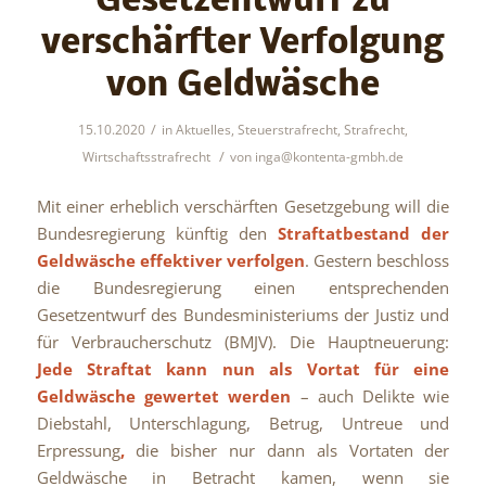
Gesetzentwurf zu
verschärfter Verfolgung
von Geldwäsche
/
15.10.2020
in
Aktuelles
,
Steuerstrafrecht
,
Strafrecht
,
/
Wirtschaftsstrafrecht
von
inga@kontenta-gmbh.de
Mit einer erheblich verschärften Gesetzgebung will die
Bundesregierung künftig den
Straftatbestand der
Geldwäsche effektiver verfolgen
. Gestern beschloss
die Bundesregierung einen entsprechenden
Gesetzentwurf des Bundesministeriums der Justiz und
für Verbraucherschutz (BMJV). Die Hauptneuerung:
Jede Straftat kann nun als Vortat für eine
Geldwäsche gewertet werden
– auch Delikte wie
Diebstahl, Unterschlagung, Betrug, Untreue und
Erpressung
,
die bisher nur dann als Vortaten der
Geldwäsche in Betracht kamen, wenn sie