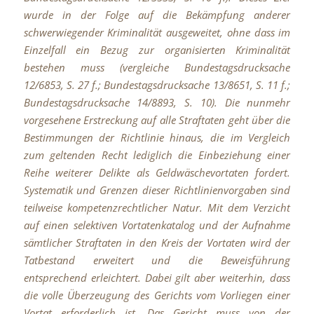
wurde in der Folge auf die Bekämpfung anderer
schwerwiegender Kriminalität ausgeweitet, ohne dass im
Einzelfall ein Bezug zur organisierten Kriminalität
bestehen muss (vergleiche Bundestagsdrucksache
12/6853, S. 27 f.; Bundestagsdrucksache 13/8651, S. 11 f.;
Bundestagsdrucksache 14/8893, S. 10). Die nunmehr
vorgesehene Erstreckung auf alle Straftaten geht über die
Bestimmungen der Richtlinie hinaus, die im Vergleich
zum geltenden Recht lediglich die Einbeziehung einer
Reihe weiterer Delikte als Geldwäschevortaten fordert.
Systematik und Grenzen dieser Richtlinienvorgaben sind
teilweise kompetenzrechtlicher Natur. Mit dem Verzicht
auf einen selektiven Vortatenkatalog und der Aufnahme
sämtlicher Straftaten in den Kreis der Vortaten wird der
Tatbestand erweitert und die Beweisführung
entsprechend erleichtert. Dabei gilt aber weiterhin, dass
die volle Überzeugung des Gerichts vom Vorliegen einer
Vortat erforderlich ist. Das Gericht muss von der