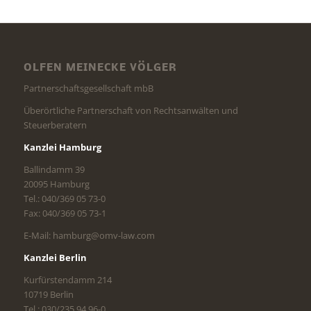
OLFEN MEINECKE VÖLGER
Partnerschaftsgesellschaft mbB
Überörtliche Partnerschaft von Rechtsanwälten und
Steuerberatern
Kanzlei Hamburg
Ballindamm 39
20095 Hamburg
Tel.: 040/369 05 73-0
Fax: 040/369 05 73-1
E-Mail: hamburg@omv-law.com
Kanzlei Berlin
Kurfürstendamm 214
10719 Berlin
Tel.: 030/235 94 96-0