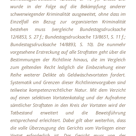
wurde in der Folge auf die Bekämpfung anderer
schwerwiegender Kriminalität ausgeweitet, ohne dass im
Einzelfall ein Bezug zur organisierten Kriminalität
bestehen muss (vergleiche Bundestagsdrucksache
12/6853, S. 27 f.; Bundestagsdrucksache 13/8651, S. 11 f.;
Bundestagsdrucksache 14/8893, S. 10). Die nunmehr
vorgesehene Erstreckung auf alle Straftaten geht über die
Bestimmungen der Richtlinie hinaus, die im Vergleich
zum geltenden Recht lediglich die Einbeziehung einer
Reihe weiterer Delikte als Geldwäschevortaten fordert.
Systematik und Grenzen dieser Richtlinienvorgaben sind
teilweise kompetenzrechtlicher Natur. Mit dem Verzicht
auf einen selektiven Vortatenkatalog und der Aufnahme
sämtlicher Straftaten in den Kreis der Vortaten wird der
Tatbestand erweitert und die Beweisführung
entsprechend erleichtert. Dabei gilt aber weiterhin, dass
die volle Überzeugung des Gerichts vom Vorliegen einer
Vortat erforderlich ist. Das Gericht muss von der