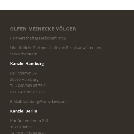
OLFEN MEINECKE VÖLGER
Partnerschaftsgesellschaft mbB
Überörtliche Partnerschaft von Rechtsanwälten und
Steuerberatern
Kanzlei Hamburg
Ballindamm 39
20095 Hamburg
Tel.: 040/369 05 73-0
Fax: 040/369 05 73-1
E-Mail: hamburg@omv-law.com
Kanzlei Berlin
Kurfürstendamm 214
10719 Berlin
Tel.: 030/235 94 96-0