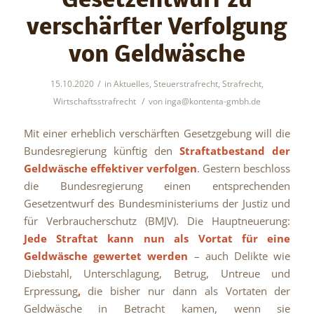
Gesetzentwurf zu
verschärfter Verfolgung
von Geldwäsche
/
15.10.2020
in
Aktuelles
,
Steuerstrafrecht
,
Strafrecht
,
/
Wirtschaftsstrafrecht
von
inga@kontenta-gmbh.de
Mit einer erheblich verschärften Gesetzgebung will die
Bundesregierung künftig den
Straftatbestand der
Geldwäsche effektiver verfolgen
. Gestern beschloss
die Bundesregierung einen entsprechenden
Gesetzentwurf des Bundesministeriums der Justiz und
für Verbraucherschutz (BMJV). Die Hauptneuerung:
Jede Straftat kann nun als Vortat für eine
Geldwäsche gewertet werden
– auch Delikte wie
Diebstahl, Unterschlagung, Betrug, Untreue und
Erpressung
,
die bisher nur dann als Vortaten der
Geldwäsche in Betracht kamen, wenn sie