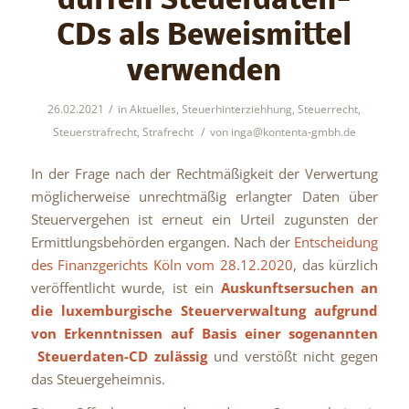
dürfen Steuerdaten-
CDs als Beweismittel
verwenden
/
26.02.2021
in
Aktuelles
,
Steuerhinterziehhung
,
Steuerrecht
,
/
Steuerstrafrecht
,
Strafrecht
von
inga@kontenta-gmbh.de
In der Frage nach der Rechtmäßigkeit der Verwertung
möglicherweise unrechtmäßig erlangter Daten über
Steuervergehen ist erneut ein Urteil zugunsten der
Ermittlungsbehörden ergangen. Nach der
Entscheidung
des Finanzgerichts Köln vom 28.12.2020
, das kürzlich
veröffentlicht wurde, ist ein
Auskunftsersuchen an
die luxemburgische Steuerverwaltung aufgrund
von Erkenntnissen auf Basis einer sogenannten
Steuerdaten-CD zulässig
und verstößt nicht gegen
das Steuergeheimnis.