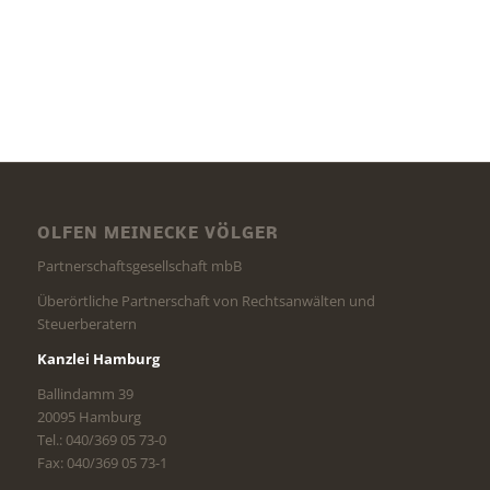
OLFEN MEINECKE VÖLGER
Partnerschaftsgesellschaft mbB
Überörtliche Partnerschaft von Rechtsanwälten und
Steuerberatern
Kanzlei Hamburg
Ballindamm 39
20095 Hamburg
Tel.: 040/369 05 73-0
Fax: 040/369 05 73-1