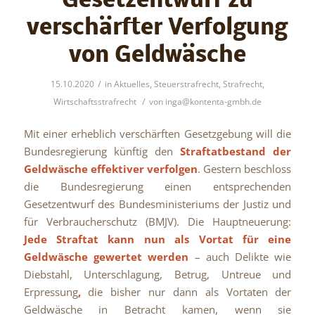
Gesetzentwurf zu
verschärfter Verfolgung
von Geldwäsche
/
15.10.2020
in
Aktuelles
,
Steuerstrafrecht
,
Strafrecht
,
/
Wirtschaftsstrafrecht
von
inga@kontenta-gmbh.de
Mit einer erheblich verschärften Gesetzgebung will die
Bundesregierung künftig den
Straftatbestand der
Geldwäsche effektiver verfolgen
. Gestern beschloss
die Bundesregierung einen entsprechenden
Gesetzentwurf des Bundesministeriums der Justiz und
für Verbraucherschutz (BMJV). Die Hauptneuerung:
Jede Straftat kann nun als Vortat für eine
Geldwäsche gewertet werden
– auch Delikte wie
Diebstahl, Unterschlagung, Betrug, Untreue und
Erpressung
,
die bisher nur dann als Vortaten der
Geldwäsche in Betracht kamen, wenn sie