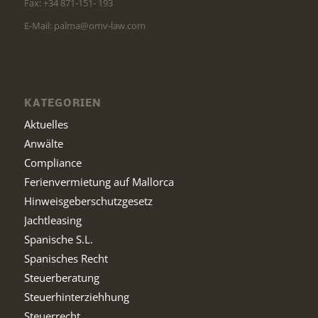
Fax: +34 871-151- 193
E-Mail: palma@omv-law.com
KATEGORIEN
Aktuelles
Anwälte
Compliance
Ferienvermietung auf Mallorca
Hinweisgeberschutzgesetz
Jachtleasing
Spanische S.L.
Spanisches Recht
Steuerberatung
Steuerhinterziehhung
Steuerrecht