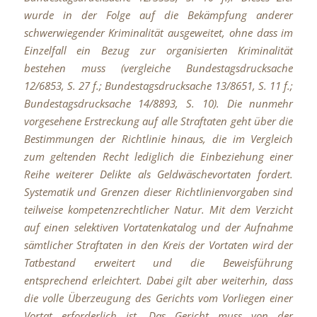
wurde in der Folge auf die Bekämpfung anderer
schwerwiegender Kriminalität ausgeweitet, ohne dass im
Einzelfall ein Bezug zur organisierten Kriminalität
bestehen muss (vergleiche Bundestagsdrucksache
12/6853, S. 27 f.; Bundestagsdrucksache 13/8651, S. 11 f.;
Bundestagsdrucksache 14/8893, S. 10). Die nunmehr
vorgesehene Erstreckung auf alle Straftaten geht über die
Bestimmungen der Richtlinie hinaus, die im Vergleich
zum geltenden Recht lediglich die Einbeziehung einer
Reihe weiterer Delikte als Geldwäschevortaten fordert.
Systematik und Grenzen dieser Richtlinienvorgaben sind
teilweise kompetenzrechtlicher Natur. Mit dem Verzicht
auf einen selektiven Vortatenkatalog und der Aufnahme
sämtlicher Straftaten in den Kreis der Vortaten wird der
Tatbestand erweitert und die Beweisführung
entsprechend erleichtert. Dabei gilt aber weiterhin, dass
die volle Überzeugung des Gerichts vom Vorliegen einer
Vortat erforderlich ist. Das Gericht muss von der