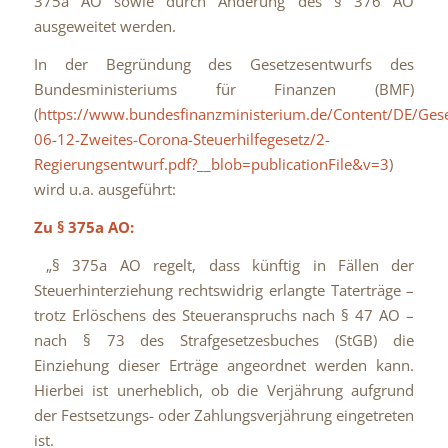
375a AO sowie durch Änderung des § 376 AO
ausgeweitet werden.
In der Begründung des Gesetzesentwurfs des
Bundesministeriums für Finanzen (BMF)
(
https://www.bundesfinanzministerium.de/Content/DE/Gese
06-12-Zweites-Corona-Steuerhilfegesetz/2-
Regierungsentwurf.pdf?__blob=publicationFile&v=3
)
wird u.a. ausgeführt:
Zu § 375a AO:
„§ 375a AO regelt, dass künftig in Fällen der
Steuerhinterziehung rechtswidrig erlangte Taterträge –
trotz Erlöschens des Steueranspruchs nach § 47 AO –
nach § 73 des Strafgesetzesbuches (StGB) die
Einziehung dieser Erträge angeordnet werden kann.
Hierbei ist unerheblich, ob die Verjährung aufgrund
der Festsetzungs- oder Zahlungsverjährung eingetreten
ist.