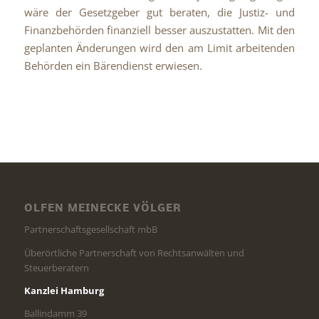
wäre der Gesetzgeber gut beraten, die Justiz- und
Finanzbehörden finanziell besser auszustatten. Mit den
geplanten Änderungen wird den am Limit arbeitenden
Behörden ein Bärendienst erwiesen.
OLFEN MEINECKE VÖLGER
Partnerschaftsgesellschaft mbB
Überörtliche Partnerschaft von Rechtsanwälten und
Steuerberatern
Kanzlei Hamburg
Ballindamm 39