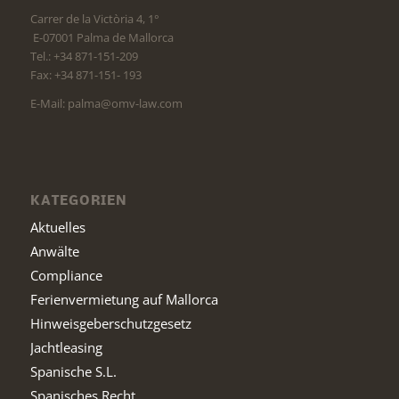
Carrer de la Victòria 4, 1°
E-07001 Palma de Mallorca
Tel.: +34 871-151-209
Fax: +34 871-151- 193
E-Mail: palma@omv-law.com
KATEGORIEN
Aktuelles
Anwälte
Compliance
Ferienvermietung auf Mallorca
Hinweisgeberschutzgesetz
Jachtleasing
Spanische S.L.
Spanisches Recht