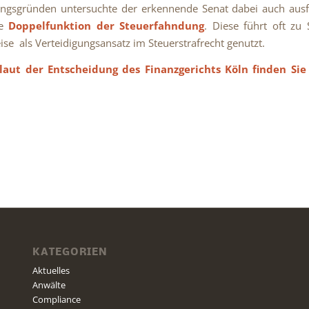
ngsgründen untersuchte der erkennende Senat dabei auch ausf
te
Doppelfunktion der Steuerfahndung
. Diese führt oft zu S
eise als Verteidigungsansatz im Steuerstrafrecht genutzt.
aut der Entscheidung des Finanzgerichts Köln finden Si
KATEGORIEN
Aktuelles
Anwälte
Compliance