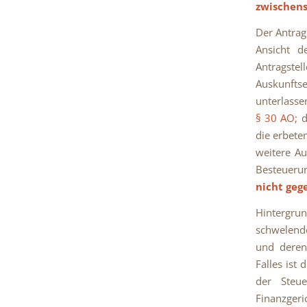
zwischens
Der Antrag
Ansicht d
Antragste
Auskunft
unterlasse
§ 30 AO;
d
die erbete
weitere Au
Besteueru
nicht geg
Hintergru
schwelende
und deren
Falles ist
der Steu
Finanzgeri