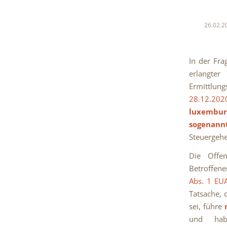
26.02.2
In der Fr
erlangte
Ermittlun
28.12.202
luxemburg
sogenan
Steuergehe
Die Offen
Betroffene
Abs. 1 EU
Tatsache, 
sei, führe
und h