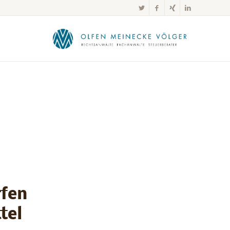
rfen
tel