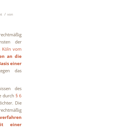
/
ht
von
rechtmäßig
nsten der
s Köln vom
en an die
asis einer
egen das
nissen des
e durch
§ 6
ichter. Die
 rechtmäßig
verfahren
it einer