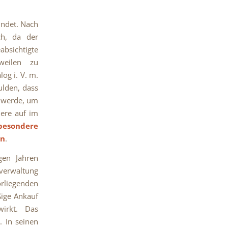
ündet. Nach
ch, da der
bsichtigte
weilen zu
og i. V. m.
lden, dass
t werde, um
iere auf im
besondere
en
.
gen Jahren
zverwaltung
rliegenden
ßige Ankauf
irkt. Das
. In seinen