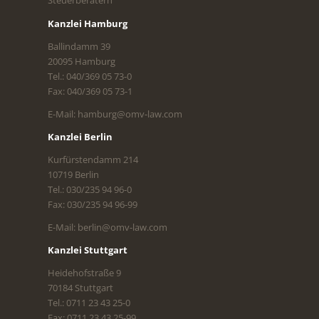
Steuerberatern
Kanzlei Hamburg
Ballindamm 39
20095 Hamburg
Tel.: 040/369 05 73-0
Fax: 040/369 05 73-1
E-Mail: hamburg@omv-law.com
Kanzlei Berlin
Kurfürstendamm 214
10719 Berlin
Tel.: 030/235 94 96-0
Fax: 030/235 94 96-99
E-Mail: berlin@omv-law.com
Kanzlei Stuttgart
Heidehofstraße 9
70184 Stuttgart
Tel.: 0711 23 43 25-0
Fax: 0711 23 43 25-99