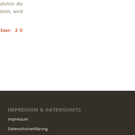
ührlich die
treit, wird
e hier:
2 V
IMPRESSUM & DATENSCHUTZ
Impressum
Datenschutzerklärung