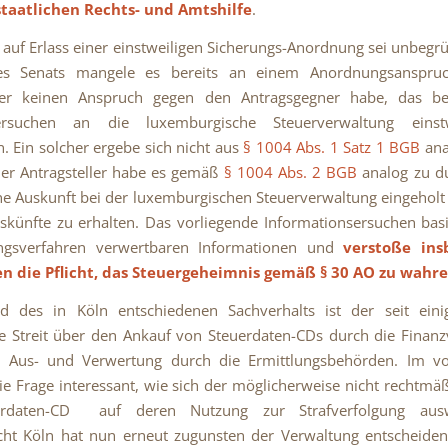
taatlichen Rechts- und Amtshilfe
.
 auf Erlass einer einstweiligen Sicherungs-Anordnung sei unbegr
es Senats mangele es bereits an einem Anordnungsanspru
ller keinen Anspruch gegen den Antragsgegner habe, das bea
sersuchen an die luxemburgische Steuerverwaltung einst
n. Ein solcher ergebe sich nicht aus
§ 1004 Abs. 1 Satz 1 BGB
anal
er Antragsteller habe es gemäß
§ 1004 Abs. 2 BGB
analog zu du
ne Auskunft bei der luxemburgischen Steuerverwaltung eingehol
skünfte zu erhalten. Das vorliegende Informationsersuchen bas
ngsverfahren verwertbaren Informationen und
verstoße ins
en die Pflicht, das Steuergeheimnis gemäß
§ 30 AO
zu wahr
nd des in Köln entschiedenen Sachverhalts ist der seit eini
 Streit über den Ankauf von Steuerdaten-CDs durch die Finan
 Aus- und Verwertung durch die Ermittlungsbehörden. Im vo
 die Frage interessant, wie sich der möglicherweise nicht rechtmä
erdaten-CD auf deren Nutzung zur Strafverfolgung ausw
cht Köln hat nun erneut zugunsten der Verwaltung entscheiden