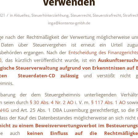
verwenden
/
021
in
Aktuelles
,
Steuerhinterziehhung
,
Steuerrecht
,
Steuerstrafrecht
,
Strafrec
inga@kontenta-gmbh.de
age nach der Rechtmäßigkeit der Verwertung möglicherweise un
r Daten über Steuervergehen ist erneut ein Urteil zugu
gsbehörden ergangen. Nach der
Entscheidung des Finanzgericht
0
, das kürzlich veröffentlicht wurde, ist ein
Auskunftsersuch
ische Steuerverwaltung aufgrund von Erkenntnissen auf B
nten Steuerdaten-CD zulässig
und verstößt nicht g
imnis.
barung der dem Steuergeheimnis unterliegenden Verhält
n seien durch
§ 30 Abs. 4 Nr. 2 AO
i. V. m.
§ 117 Abs. 1 AO
sowi
AHiG
und Art. 25 Abs. 1 DBA Luxemburg gerechtfertigt, so die R
dass der Kauf des Datenbestandes möglicherweise an sich nicht
nicht zu einem Beweisverwertungsverbot im Besteuerungs
abe auch
keinen Einfluss auf die Rechtmäßigke