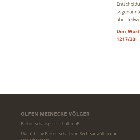
Entscheidu
sogenann
aber teilw
Den Wortl
1217/20
OLFEN MEINECKE VÖLGER
Partnerschaftsgesellschaft mbB
Überörtliche Partnerschaft von Rechtsanwälten und